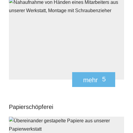
5
mehr
Papierschöpferei