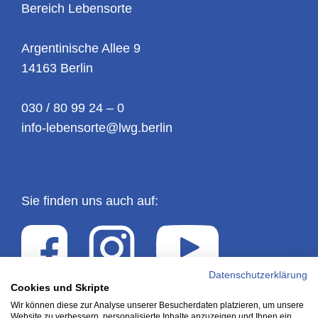
Bereich Lebensorte
Argentinische Allee 9
14163 Berlin
030 / 80 99 24 – 0
info-lebensorte@lwg.berlin
Sie finden uns auch auf:
Datenschutzerklärung
Cookies und Skripte
Wir können diese zur Analyse unserer Besucherdaten platzieren, um unsere
Impressum
Website zu verbessern, personalisierte Inhalte anzuzeigen und Ihnen ein